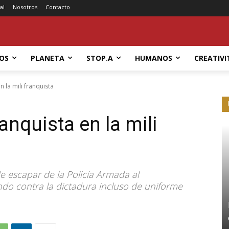
al
Nosotros
Contacto
OS
PLANETA
STOP.A
HUMANOS
CREATIVI
n la mili franquista
anquista en la mili
 escapar de la Policía Armada al
do contra la dictadura incluso de uniforme