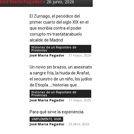
José María Pagador
-
26 junio, 2026
El Zurriago, el periódico del
primer cuarto del siglo XIX en el
que escribía contra el poder
corrupto mi trastatarabuelo
alcalde de Madrid
Historias de un Reportero de
Provincias
José María Pagador
-
31 mayo, 2026
Un novio sin brazos, un asesinato
a sangre fría, la huida de Arafat,
el secuestro de un niño, los judíos
de Etiopía…, historias que...
Historias de un Reportero de
Provincias
José María Pagador
-
17 mayo, 2026
Para qué sirve la experiencia
SIMPLEMENTE, VIVIR
José María Pagador
-
23 abril, 2026