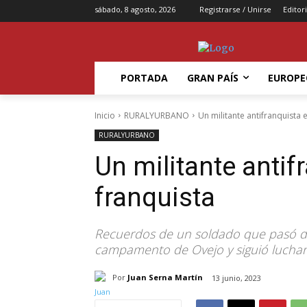
sábado, 8 agosto, 2026
Registrarse / Unirse
Editori
PORTADA
GRAN PAÍS
EUROPE
Inicio
RURALYURBANO
Un militante antifranquista e
RURALYURBANO
Un militante antifr
franquista
Recuerdos de un soldado que pasó de
campamento de Ovejo y siguió luchan
Por
Juan Serna Martín
13 junio, 2023