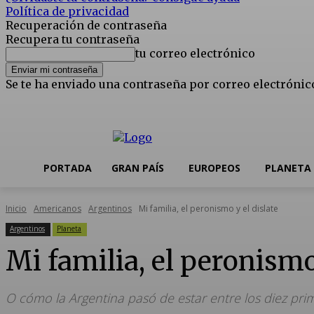
Política de privacidad
Recuperación de contraseña
Recupera tu contraseña
tu correo electrónico
Se te ha enviado una contraseña por correo electrónic
jueves, 6 agosto, 2026
Registrarse / Unirse
Editorial
Nosotros
PORTADA
GRAN PAÍS
EUROPEOS
PLANETA
Inicio
Americanos
Argentinos
Mi familia, el peronismo y el dislate
Argentinos
Planeta
Mi familia, el peronismo
O cómo la Argentina pasó de estar entre los diez pri