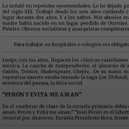
Lo señalé en repetidas oportunidades. Lo he dejado por
del siglo XIX. Trabajó desde los seis años cuidando 
lugar durante dos años. Y a los saltos. Mis abuelos e
madre había nacido en un lugar perdido de Ourense. M
Piñeiro. Obreros socialistas y anarquistas completaron
Para trabajar en hospitales o colegios era obligator
Luego, con los años, llegaron los clásicos castellanos 
música. La cancha de Independiente, el almacén de mi
Galdós, Tolstoi, Shakespeare, Chejóv… De su mano, mi 
repentina muerte estaba leyendo la saga
Los Thibault,
aventura del poema, la ética social.
“PERÓN Y EVITA ME AMAN”
En el cuaderno de clase de la escuela primaria debía
aman. Perón y Evita me aman.” “Juan Perón es el Liber
General por altavoces. Escuela Presidente Roca, frente 