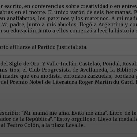
 escrito, en conferencias sobre creatividad o en entre
cabras en el monte. El único varón de seis hermanas.
ran analfabetos, los paternos y los maternos. A mi madr
i padre, junto a mis abuelos, llegó a Argentina y com
 su educación. Junto a ellos comenzó a leer la historia 
io afiliarse al Partido Justicialista.
del Siglo de Oro. Y Valle-Inclán, Castelao, Pondal, Rosa
s tíos, el Club Progresista de Avellaneda, la Bibliote
madre que era modista, entonaba zarzuelas, bordaba y l
del Premio Nobel de Literatura Roger Martin du Gard. E
 escribir: “Mi mamá me ama. Evita me ama”. Libro de le
tador de la República”. “Estoy orgulloso, Llevo la meda
al Teatro Colón, a la plaza Lavalle.