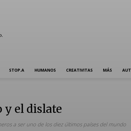
o.
Contacto
STOP.A
HUMANOS
CREATIVITAS
MÁS
AUT
 y el dislate
meros a ser uno de los diez últimos países del mundo