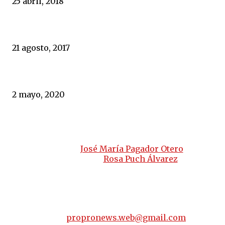
25 abril, 2018
Una monumental cadena de fallos facilitó los atentados
21 agosto, 2017
Actuando como Portugal España hubiera evitado 20.500 mue
2 mayo, 2020
PROPRONEWS
www.propronews.es
Director:
José María Pagador Otero
Subdirectora:
Rosa Puch Álvarez
Delegaciones:
Extremadura, Andalucía, Castilla-León, Cataluña,
Comunidad Valenciana, Madrid, Portugal
email:
propronews.web@gmail.com