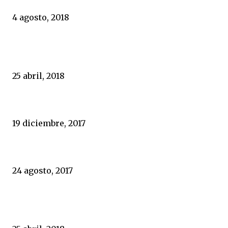
4 agosto, 2018
POPULARES
Portugal, un espejo en el que España nunca ha querido mirar
25 abril, 2018
El sexo de los masones
19 diciembre, 2017
Durísimo varapalo policial a Zoido y al Gobierno
24 agosto, 2017
EUROPEOS
Portugal, un espejo en el que España nunca ha querido mirar