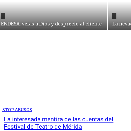
ENDESA: velas a Dios y desprecio al cliente
La neva
STOP ABUSOS
La interesada mentira de las cuentas del
Festival de Teatro de Mérida