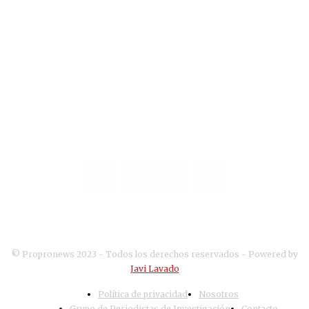
Para preservar nuestra independencia, en
PROPRONEWS NO ADMITIMOS PUBLICIDAD ni
subvenciones públicas ni privadas.
Pertenecemos al GPIE (GRUPO DE PERIODISTAS DE
INVESTIGACIÓN DE ESPAÑA).
SÍGUENOS
© Propronews 2023 - Todos los derechos reservados - Powered by
Javi Lavado
Política de privacidad
Nosotros
Grupo de Periodistas de Investigación
Contacto