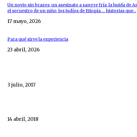
Un novio sin brazos, un asesinato a sangre fría, la huida de Ar
el secuestro de un niño, los judíos de Etiopía…, historias que...
17 mayo, 2026
Para qué sirve la experiencia
23 abril, 2026
DESTACADOS
José Mª Pagador y Rosa Puch, 100 años de periodismo
3 julio, 2017
La elección del Gran Maestro, una ceremonia altamente
simbólica
14 abril, 2018
Un Festival de Mérida demasiado comercial de nuevo