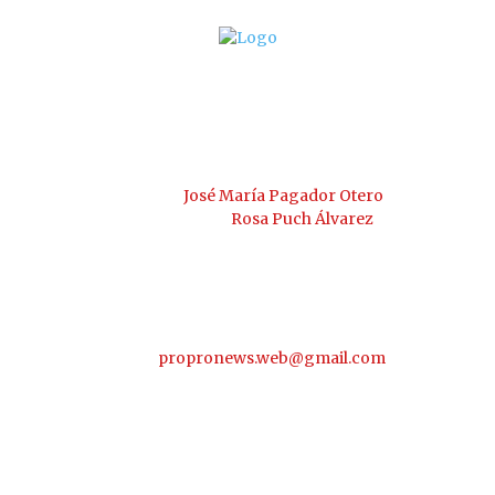
PROPRONEWS
www.propronews.es
Director:
José María Pagador Otero
Subdirectora:
Rosa Puch Álvarez
Delegaciones:
Extremadura, Andalucía, Castilla-León, Cataluña,
Comunidad Valenciana, Madrid, Portugal
email:
propronews.web@gmail.com
Para preservar nuestra independencia, en PROPRONEWS
NO ADMITIMOS PUBLICIDAD ni subvenciones públicas ni
privadas.