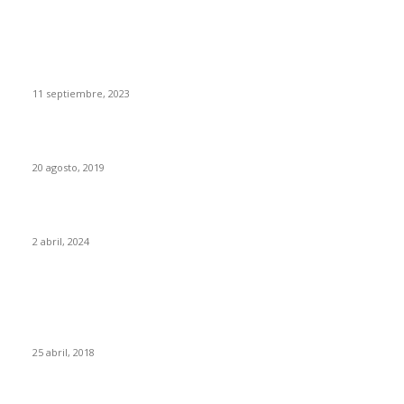
DESTACADOS
¿Invasiones malas e invasiones buenas? La doble vara de
medir del mundo
11 septiembre, 2023
¡Es un bulo, pero las imágenes son tan hermosas…!
20 agosto, 2019
El Boliche de Pérez Gundín
2 abril, 2024
POPULARES
Portugal, un espejo en el que España nunca ha querido
mirarse
25 abril, 2018