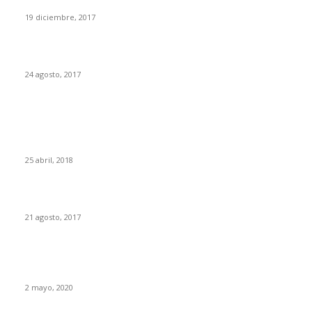
El sexo de los masones
19 diciembre, 2017
Durísimo varapalo policial a Zoido y al Gobierno
24 agosto, 2017
EUROPEOS
Portugal, un espejo en el que España nunca ha querido
mirarse
25 abril, 2018
Una monumental cadena de fallos facilitó los atentados
21 agosto, 2017
Actuando como Portugal España hubiera evitado 20.500
muertes
2 mayo, 2020