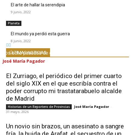
El arte de hallar la serendipia
9 junio, 2022
Planeta
El mundo ya perdió esta guerra
8 junio, 2022
Los ocho pasados de cada hombre y de cada mujer
ÚLTIMAS NOTICIAS
José María Pagador
-
26 junio, 2026
El Zurriago, el periódico del primer cuarto
del siglo XIX en el que escribía contra el
poder corrupto mi trastatarabuelo alcalde
de Madrid
José María Pagador
-
Historias de un Reportero de Provincias
31 mayo, 2026
Un novio sin brazos, un asesinato a sangre
fría, la huida de Arafat, el secuestro de un