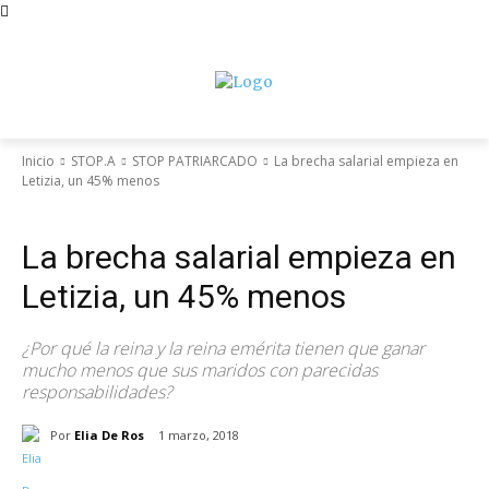
Inicio
STOP.A
STOP PATRIARCADO
La brecha salarial empieza en
Letizia, un 45% menos
Destacado
STOP PATRIARCADO
La brecha salarial empieza en
Letizia, un 45% menos
¿Por qué la reina y la reina emérita tienen que ganar
mucho menos que sus maridos con parecidas
responsabilidades?
Por
Elia De Ros
1 marzo, 2018