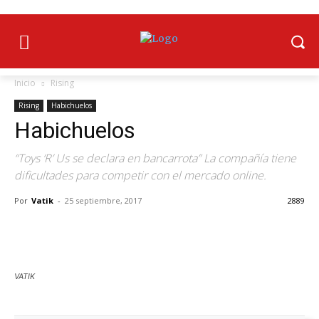
Inicio
Rising
Rising
Habichuelos
Habichuelos
“Toys ‘R’ Us se declara en bancarrota” La compañía tiene
dificultades para competir con el mercado online.
Por
Vatik
-
25 septiembre, 2017
2889
VATIK