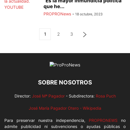
“Es la mayor inmundicia política
que he...
PROPRONews
-
18 octubre, 2023
1
2
3
SOBRE NOSOTROS
Director:
José Mª Pagador
- Subdirectora:
Rosa Puch
José María Pagador Otero - Wikipedia
Para preservar nuestra independencia,
PROPRONEWS
no
admite publicidad ni subvenciones o ayudas públicas o