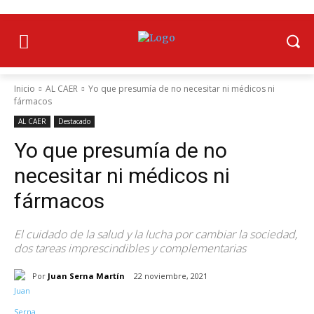
Inicio
AL CAER
Yo que presumía de no necesitar ni médicos ni
fármacos
AL CAER
Destacado
Yo que presumía de no
necesitar ni médicos ni
fármacos
El cuidado de la salud y la lucha por cambiar la sociedad,
dos tareas imprescindibles y complementarias
Por
Juan Serna Martín
22 noviembre, 2021