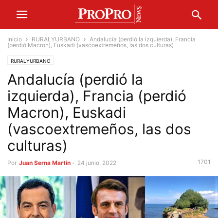
Inicio
RURALYURBANO
Andalucía (perdió la izquierda), Francia
(perdió Macron), Euskadi (vascoextremeños, las dos culturas)
RURALYURBANO
Andalucía (perdió la
izquierda), Francia (perdió
Macron), Euskadi
(vascoextremeños, las dos
culturas)
1701
Por
Juan Serna Martín
-
24 junio, 2022