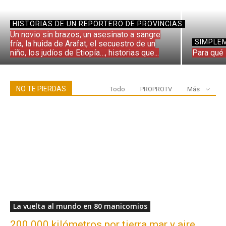
HISTORIAS DE UN REPORTERO DE PROVINCIAS
Un novio sin brazos, un asesinato a sangre
SIMPLEM
fría, la huida de Arafat, el secuestro de un
niño, los judíos de Etiopía…, historias que...
Para qué 
NO TE PIERDAS
Todo
PROPROTV
Más
La vuelta al mundo en 80 manicomios
200.000 kilómetros por tierra mar y aire