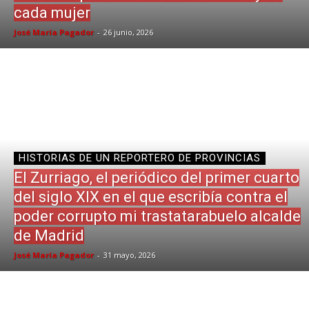
cada mujer
José María Pagador
-
26 junio, 2026
HISTORIAS DE UN REPORTERO DE PROVINCIAS
El Zurriago, el periódico del primer cuarto
del siglo XIX en el que escribía contra el
poder corrupto mi trastatarabuelo alcalde
de Madrid
José María Pagador
-
31 mayo, 2026