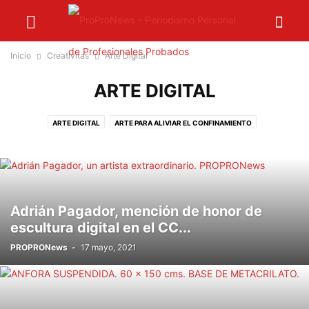
Inicio
Creativitas
Arte Digital
ARTE DIGITAL
ARTE DIGITAL
ARTE PARA ALIVIAR EL CONFINAMIENTO
ARTES ESCÉNICAS
CINE
CUENTO INFANTIL
DISEÑO GRÁFICO
ESCRITORAS IMPRESCINDIBLES
ESCULTURA
EXPOSICIÓN VIRTUAL
FOTOGRAFÍA
GALERÍA DE ARTE
LITERATURA
MECENAS DEL ARTE
MUSEOS
MÚSICA
NARRATIVA
PINTURA
POESÍA
TEATRO
Adrián Pagador, mención de honor de
UN POEMA PARA TI
escultura digital en el CC...
PROPRONews
-
17 mayo, 2021