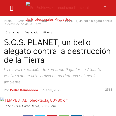
Inicio
Creativitas
Pintura
S.O.S. PLANET, un bello alegato contra
la destrucción de la Tierra
Creativitas
Destacado
Pintura
S.O.S. PLANET, un bello
alegato contra la destrucción
de la Tierra
La nueva exposición de Fernando Pagador en Alicante
vuelve a aunar arte y ética en su defensa del medio
ambiente
2581
Por
Pedro Camón Rico
-
22 abril, 2022
TEMPESTAD, óleo-tabla, 80x80 cm.