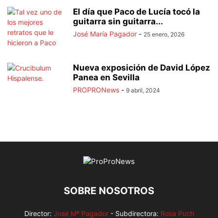
El día que Paco de Lucía tocó la
guitarra sin guitarra...
José María Pagador
-
25 enero, 2026
Nueva exposición de David López
Panea en Sevilla
PROPRONews
-
9 abril, 2024
SOBRE NOSOTROS
Director:
José Mª Pagador
- Subdirectora:
Rosa Puch