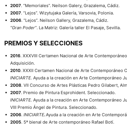
2007
. “Memoriales”. Neilson Galery, Grazalema, Cádiz.
2007
. “Lejos”. Wizytujaka Galería, Varsovia, Polonia.
2006
. “Lejos”. Neilson Gallery, Grazalema, Cádiz.
“Gran Poder”
. La Matriz: Galería taller El Pasaje, Sevilla.
David López Panea. PROPRONews
PREMIOS Y SELECCIONES
2016
. XXXVIII Certamen Nacional de Arte Contemporáneo
Adquisición.
2010
. XXXII Certamen Nacional de Arte Contemporáneo Ci
INICIARTE.
Ayuda a la creación en Arte Contemporáneo Jun
2008
. VII Concurso de Artes Plásticas Pedro Gilabert, Al
2007
. Premio de Pintura Esprohident. Seleccionado.
David López Panea. PROPRONews
INICIARTE.
Ayuda a la creación en Arte Contemporáneo Jun
VIII Premio Ángel de Pintura. Seleccionado.
2006
.
INICIARTE
.
Ayuda a la creación en Arte Contemporá
2005
. 5ª bienal de Arte contemporáneo Rafael Botí.