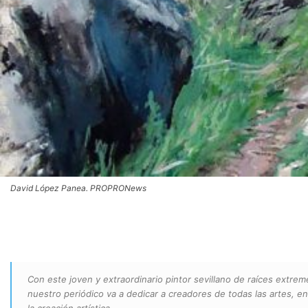
David López Panea. PROPRONews
Con este joven y extraordinario pintor sevillano de raíces extr
nuestro periódico va a dedicar a creadores de todas las artes, e
la creación artística.