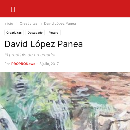
Inicio
Creativitas
David López Panea
Creativitas
Destacado
Pintura
David López Panea
El prestigio de un creador
Por
PROPRONews
-
8 julio, 2017