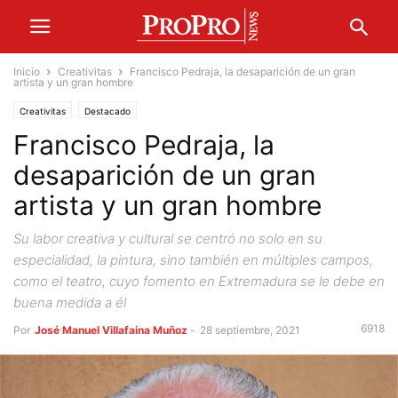
Inicio
Creativitas
Francisco Pedraja, la desaparición de un gran
artista y un gran hombre
Creativitas
Destacado
Francisco Pedraja, la
desaparición de un gran
artista y un gran hombre
Su labor creativa y cultural se centró no solo en su
especialidad, la pintura, sino también en múltiples campos,
como el teatro, cuyo fomento en Extremadura se le debe en
buena medida a él
6918
Por
José Manuel Villafaina Muñoz
-
28 septiembre, 2021