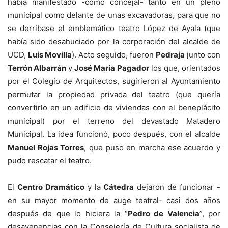
había manifestado -como concejal- tanto en un pleno
municipal como delante de unas excavadoras, para que no
se derribase el emblemático teatro López de Ayala (que
había sido desahuciado por la corporación del alcalde de
UCD,
Luis Movilla
). Acto seguido, fueron
Pedraja
junto con
Terrón Albarrán
y
José María
Pagador
los que, orientados
por el Colegio de Arquitectos, sugirieron al Ayuntamiento
permutar la propiedad privada del teatro (que quería
convertirlo en un edificio de viviendas con el beneplácito
municipal) por el terreno del devastado Matadero
Municipal. La idea funcionó, poco después, con el alcalde
Manuel Rojas Torres
, que puso en marcha ese acuerdo y
pudo rescatar el teatro.
El
Centro Dramático
y la
Cátedra
dejaron de funcionar -
en su mayor momento de auge teatral- casi dos años
después de que lo hiciera la “
Pedro de Valencia
”, por
desavenencias con la Consejería de Cultura socialista de