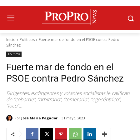
Inicio
Políticos
Fuerte mar de fondo en el PSOE contra Pedro
Sánchez
Políticos
Fuerte mar de fondo en el
PSOE contra Pedro Sánchez
Dirigentes, exdirigentes y votantes socialistas le califican
de “cobarde”, “arbitrario”, “temerario”, “egocéntrico”,
“loco”…
Por
José María Pagador
31 mayo, 2023