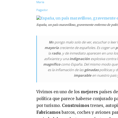
Compartir
España, un país maravilloso, gravemente enfermo de polit
M
e pongo malo solo de ver, escuchar o leer 
mayoría
creciente de españoles. Es coger un
p
la
radio
, y de inmediato aparecen en uno los 
asfixiante y una
indignación
explosiva contra l
magnífico
como España. Del mismo modo que
es la inflamación de las
gónadas
políticas y 
imparable
en nuestro pais 
Vivimos en uno de los
mejores
países de
política que parece haberse conjurado p
por turismo.
Construimos
trenes, autopi
Fabricamos
barcos, coches y aviones pa