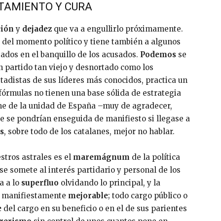
ATAMIENTO Y CURA
ción
y
dejadez
que va a engullirlo próximamente.
del momento político y tiene también a algunos
tados en el banquillo de los acusados.
Podemos
se
 partido tan viejo y desnortado como los
stadistas de sus líderes más conocidos, practica un
rmulas no tienen una base sólida de estrategia
rme de la unidad de España –muy de agradecer,
e se pondrían enseguida de manifiesto si llegase a
s
, sobre todo de los catalanes, mejor no hablar.
stros astrales es el
maremágnum
de la política
se somete al interés partidario y personal de los
a a lo
superfluo
olvidando lo principal, y la
es manifiestamente
mejorable
; todo cargo público o
e
del cargo en su beneficio o en el de sus parientes