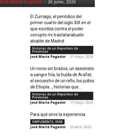
José María Pagador
-
26 junio, 2026
El Zurriago, el periódico del
primer cuarto del siglo XIX en el
que escribía contra el poder
corrupto mi trastatarabuelo
alcalde de Madrid
Historias de un Reportero de
Provincias
José María Pagador
-
31 mayo, 2026
Un novio sin brazos, un asesinato
a sangre fría, la huida de Arafat,
el secuestro de un niño, los judíos
de Etiopía…, historias que...
Historias de un Reportero de
Provincias
José María Pagador
-
17 mayo, 2026
Para qué sirve la experiencia
SIMPLEMENTE, VIVIR
José María Pagador
-
23 abril, 2026