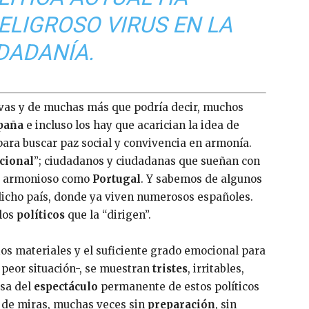
ELIGROSO VIRUS EN LA
DADANÍA.
ivas y de muchas más que podría decir, muchos
paña
e incluso los hay que acarician la idea de
para buscar paz social y convivencia en armonía.
cional
”; ciudadanos y ciudadanas que sueñan con
o y armonioso como
Portugal
. Y sabemos de algunos
dicho país, donde ya viven numerosos españoles.
 los
políticos
que la “dirigen”.
os materiales y el suficiente grado emocional para
 peor situación-, se muestran
tristes
, irritables,
usa del
espectáculo
permanente de estos políticos
ra de miras, muchas veces sin
preparación
, sin