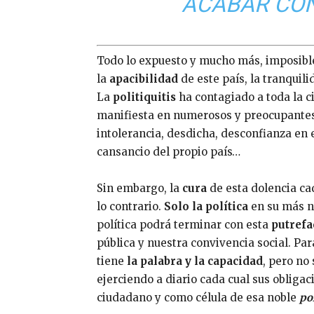
ACABAR CON 
Todo lo expuesto y mucho más, imposible
la
apacibilidad
de este país, la tranquil
La
politiquitis
ha contagiado a toda la 
manifiesta en numerosos y preocupante
intolerancia, desdicha, desconfianza en e
cansancio del propio país…
Sin embargo, la
cura
de esta dolencia cad
lo contrario.
Solo la política
en su más no
política podrá terminar con esta
putrefa
pública y nuestra convivencia social. Pa
tiene
la palabra y la capacidad
, pero no
ejerciendo a diario cada cual sus oblig
ciudadano y como célula de esa noble
po