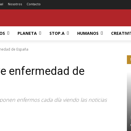
ial
Nosotros
Contacto
OS
PLANETA
STOP.A
HUMANOS
CREATIVI
ermedad de España
rave enfermedad de
onen enfermos cada día viendo las noticias