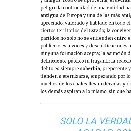
y amigos, roba o se aprovecha; el
aventu
peligro la continuidad de una entidad n
antigua
de Europa y una de las más ant
apreciado, valorado y hablado en todo e
ciertos territorios del Estado; la conviv
partidos no solo no se entienden
entre
e
público o es a
voces
y descalificaciones,
ninguna formación acepta; la asunción 
delincuente público in fraganti; la reacci
delito es siempre
soberbia
, prepotente y
tienden a eternizarse, empezando por lo
muchos de los cuales llevan décadas y d
los demás aspiran a lo mismo, sin que h
SOLO LA VERDA