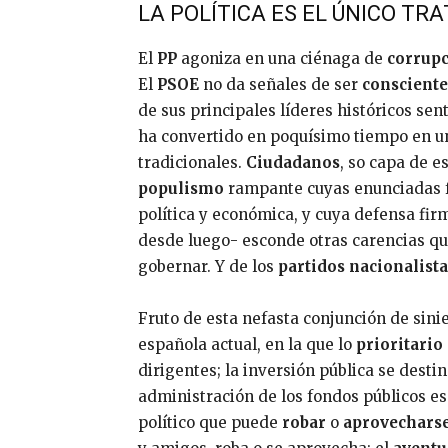
LA POLÍTICA ES EL ÚNICO TR
El
PP
agoniza en una ciénaga de
corrup
El
PSOE
no da señales de ser
consciente
de sus principales líderes históricos sen
ha convertido en poquísimo tiempo en un
tradicionales.
Ciudadanos
, so capa de e
populismo
rampante cuyas enunciadas fó
política y económica, y cuya defensa fi
desde luego- esconde otras carencias qu
gobernar. Y de los
partidos nacionalista
Fruto de esta nefasta conjunción de sinie
española actual, en la que lo
prioritario
dirigentes; la inversión pública se destin
administración de los fondos públicos 
político que puede
robar
o
aprovechars