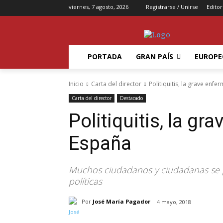
viernes, 7 agosto, 2026
Registrarse / Unirse
Editor
PORTADA
GRAN PAÍS
EUROPE
Inicio
Carta del director
Politiquitis, la grave enf
Carta del director
Destacado
Politiquitis, la g
España
Muchos ciudadanos y ciudadanas se p
políticas
Por
José María Pagador
4 mayo, 2018