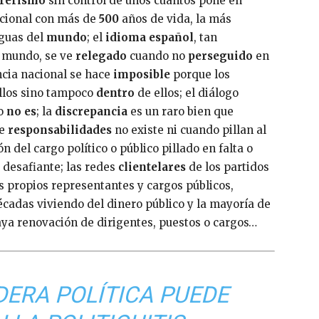
rerismo
sin control de unos cuantos pone en
acional con más de
500
años de vida, la más
iguas del
mundo
; el
idioma español
, tan
l mundo, se ve
relegado
cuando no
perseguido
en
encia nacional se hace
imposible
porque los
llos sino tampoco
dentro
de ellos; el diálogo
 o
no es
; la
discrepancia
es un raro bien que
de
responsabilidades
no existe ni cuando pillan al
ón del cargo político o público pillado en falta o
 desafiante; las redes
clientelares
de los partidos
s propios representantes y cargos públicos,
écadas viviendo del dinero público y la mayoría de
aya renovación de dirigentes, puestos o cargos…
DERA POLÍTICA PUEDE