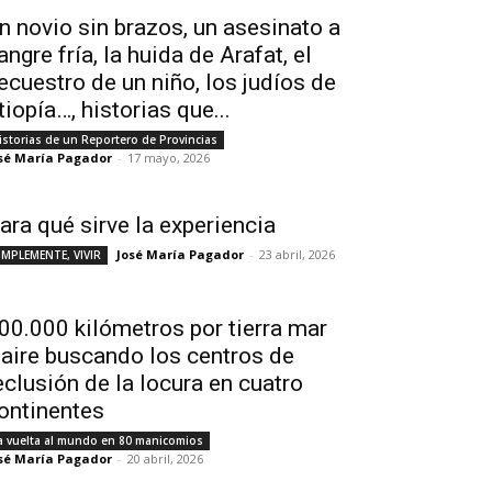
n novio sin brazos, un asesinato a
angre fría, la huida de Arafat, el
ecuestro de un niño, los judíos de
tiopía…, historias que...
istorias de un Reportero de Provincias
sé María Pagador
-
17 mayo, 2026
ara qué sirve la experiencia
José María Pagador
-
23 abril, 2026
IMPLEMENTE, VIVIR
00.000 kilómetros por tierra mar
 aire buscando los centros de
eclusión de la locura en cuatro
ontinentes
a vuelta al mundo en 80 manicomios
sé María Pagador
-
20 abril, 2026