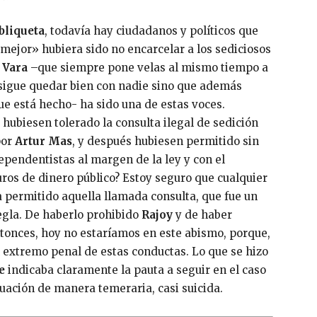
bliqueta
, todavía hay ciudadanos y políticos que
mejor» hubiera sido no encarcelar a los sediciosos
 Vara
–que siempre pone velas al mismo tiempo a
consigue quedar bien con nadie sino que además
que está hecho- ha sido una de estas voces.
hubiesen tolerado la consulta ilegal de sedición
por
Artur Mas
, y después hubiesen permitido sin
ependentistas al margen de la ley y con el
ros de dinero público? Estoy seguro que cualquier
a permitido aquella llamada consulta, que fue un
gla. De haberlo prohibido
Rajoy
y de haber
onces, hoy no estaríamos en este abismo, porque,
al extremo penal de estas conductas. Lo que se hizo
e
indicaba claramente la pauta a seguir en el caso
tuación de manera temeraria, casi suicida.