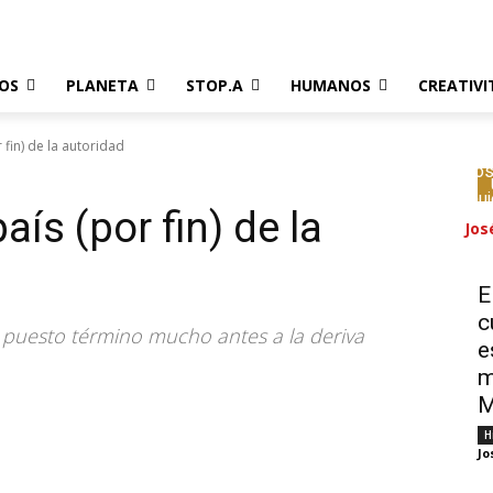
OS
PLANETA
STOP.A
HUMANOS
CREATIVI
r fin) de la autoridad
Los
muj
aís (por fin) de la
Jos
E
c
 puesto término mucho antes a la deriva
e
m
M
H
Jo