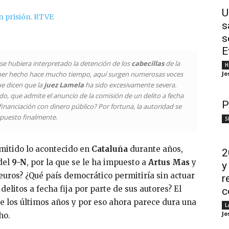
U
s
s
E
 se hubiera interpretado la detención de los
cabecillas
de la
H
Jo
aber hecho hace mucho tiempo, aquí surgen numerosas voces
e dicen que la
juez Lamela
ha sido excesivamente severa.
do, que admite el anuncio de la comisión de un delito a fecha
P
 financiación con dinero público? Por fortuna, la autoridad se
puesto finalmente.
S
mitido lo acontecido en
Cataluña
durante años,
2
 del
9-N
, por la que se le ha impuesto a
Artus Mas
y
y
 euros? ¿Qué país democrático permitiría sin actuar
r
delitos a fecha fija por parte de sus autores? El
c
 los últimos años y por eso ahora parece dura una
L
Jo
ho.