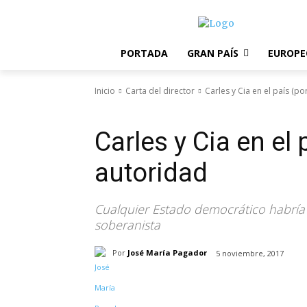
PORTADA
GRAN PAÍS
EUROPE
Inicio
Carta del director
Carles y Cia en el país (po
Carta del director
Destacado
Carles y Cia en el p
autoridad
Cualquier Estado democrático habría
soberanista
Por
José María Pagador
5 noviembre, 2017
Compartir