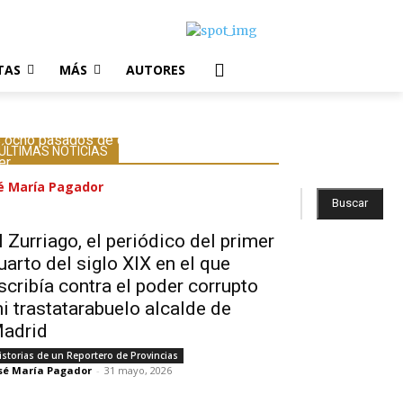
TAS
MÁS
AUTORES
 ocho pasados de cada hombre y de cada
ÚLTIMAS NOTICIAS
er
é María Pagador
-
26 junio, 2026
Buscar
l Zurriago, el periódico del primer
uarto del siglo XIX en el que
scribía contra el poder corrupto
i trastatarabuelo alcalde de
adrid
istorias de un Reportero de Provincias
sé María Pagador
-
31 mayo, 2026