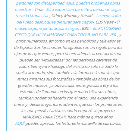
personas con discapacidad visual puedan probar las obras
maestras
-, Time –
Esta exposición permite a personas ciegas
tocar la Mona Lisa
-, Sidney Morning Herald –
La exposición
del Prado desbloquea pinturas para ciegos
-, CBS News –
El
museo expone pinturas para ciegos
-, BBC –
EL FOTÓGRAFO
CIEGO QUE HACE IMÁGENES PARA TOCAR, NO PARA VER
-, y
otros numerosos, así como en los periódicos y televisiones
de España. Sus fascinantes fotografías son un regalo para los
ojos de los que vemos, pero tienen además la ventaja de que
pueden ser “visualizadas” por las personas carentes de
visión. Semejante hallazgo del artista no solo ha dado la
vuelta al mundo, sino también a la forma en la que los que
vemos miramos sus fotografías y también las obras de los
grandes museos, ya que actualmente, gracias a él y a los
estudios de Zamudio en los que materializa sus obras,
también podemos hacerlo con el tacto, una experiencia
única; y, desde luego, los invidentes, que son los primeros en
los que pensó el artista cuando empezó su proyecto
IMÁGENES PARA TOCAR
, hace más de quince años.
AQUÍ
pueden apreciar los lectores la maravilla de sus obras.