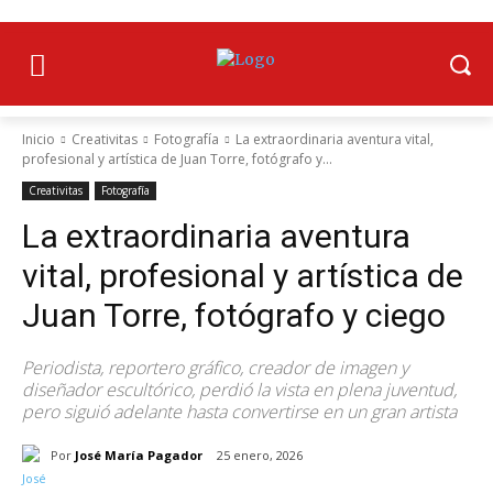
Inicio
Creativitas
Fotografía
La extraordinaria aventura vital,
profesional y artística de Juan Torre, fotógrafo y...
Creativitas
Fotografía
La extraordinaria aventura
vital, profesional y artística de
Juan Torre, fotógrafo y ciego
Periodista, reportero gráfico, creador de imagen y
diseñador escultórico, perdió la vista en plena juventud,
pero siguió adelante hasta convertirse en un gran artista
Por
José María Pagador
25 enero, 2026