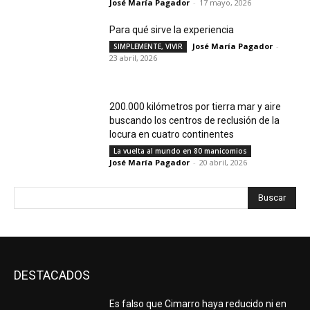
José María Pagador
-
17 mayo, 2026
Para qué sirve la experiencia
José María Pagador
-
SIMPLEMENTE, VIVIR
23 abril, 2026
200.000 kilómetros por tierra mar y aire
buscando los centros de reclusión de la
locura en cuatro continentes
La vuelta al mundo en 80 manicomios
José María Pagador
-
20 abril, 2026
Buscar
DESTACADOS
Es falso que Cimarro haya reducido ni en