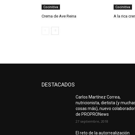
Cocinitiva
Cocinitiva
Crema de Ave Reina
A la rica cr
DESTACADOS
Carlos Martínez Correa,
nutricionista, dietista (y mucha
cosas más), nuevo colaborado
de PROPRONews
27 septiembre, 2018
El reto de la autorrealización