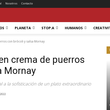
al
Nosotros
Contacto
OS
PLANETA
STOP.A
HUMANOS
CREATIVI
rros con brócoli y salsa Mornay
en crema de puerros
sa Mornay
al a la sofisticación de un plato extraordinario
 2022