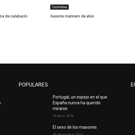
Cocinitiva
ema de calabacín
Guisote marinero de atún
POPULARES
E
Portugal, un espejo en el que
s
España nunca ha querido
r
mirarse
25 abril, 2018
El sexo de los masones
19 diciembre, 2017