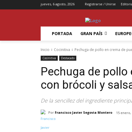
jueves, 6 agosto, 2026
Registrarse / Unirse
Editori
PORTADA
GRAN PAÍS
EUROPE
Inicio
Cocinitiva
Pechuga de pollo en crema de pue
Cocinitiva
Destacado
Pechuga de pollo 
con brócoli y sal
De la sencillez del ingrediente princip
Por
Francisco Javier Segovia Montero
15 enero,
Compartir