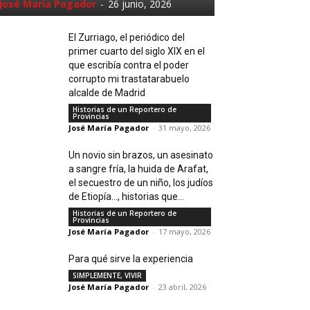
José María Pagador
-
26 junio, 2026
El Zurriago, el periódico del
primer cuarto del siglo XIX en el
que escribía contra el poder
corrupto mi trastatarabuelo
alcalde de Madrid
Historias de un Reportero de
Provincias
José María Pagador
-
31 mayo, 2026
Un novio sin brazos, un asesinato
a sangre fría, la huida de Arafat,
el secuestro de un niño, los judíos
de Etiopía…, historias que...
Historias de un Reportero de
Provincias
José María Pagador
-
17 mayo, 2026
Para qué sirve la experiencia
SIMPLEMENTE, VIVIR
José María Pagador
-
23 abril, 2026