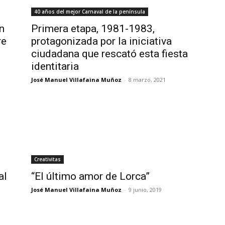
40 años del mejor Carnaval de la península
n
Primera etapa, 1981-1983,
re
protagonizada por la iniciativa
ciudadana que rescató esta fiesta
identitaria
José Manuel Villafaina Muñoz
-
8 marzo, 2021
Creativitas
al
“El último amor de Lorca”
José Manuel Villafaina Muñoz
-
9 junio, 2019