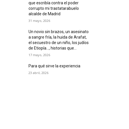
que escribía contra el poder
corrupto mi trastatarabuelo
alcalde de Madrid
31 mayo, 2026
Un novio sin brazos, un asesinato
a sangre fría, la huida de Arafat,
el secuestro de un niño, los judíos
de Etiopía…, historias que...
17 mayo, 2026
Para qué sirve la experiencia
23 abril, 2026