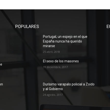
POPULARES
E
Portugal, un espejo en el que
España nunca ha querido
mirarse
25 abril, 2018
El sexo de los masones
de
19 diciembre, 2017
on
Durísimo varapalo policial a Zoido
y al Gobierno
24 agosto, 2017