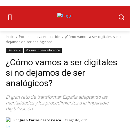
Inicio
Por una nueva educación
¿Cómo vamos a ser digitales si no
dejamos de ser analógicos?
Destacado
Por una nueva educación
¿Cómo vamos a ser digitales
si no dejamos de ser
analógicos?
El gran reto de transformar España adaptando las
mentalidades y los procedimientos a la imparable
digitalización
Por
Juan Carlos Casco Casco
12 agosto, 2021