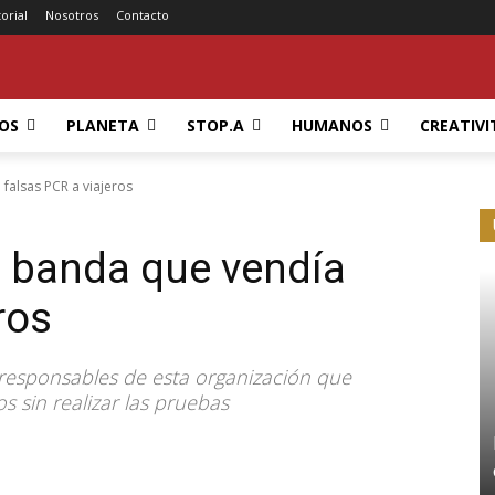
torial
Nosotros
Contacto
OS
PLANETA
STOP.A
HUMANOS
CREATIVI
falsas PCR a viajeros
a banda que vendía
ros
 responsables de esta organización que
os sin realizar las pruebas