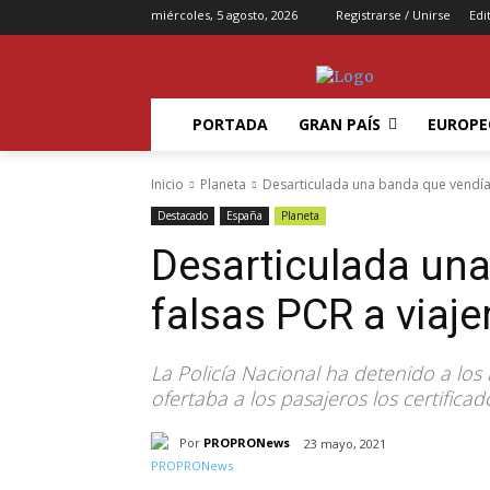
miércoles, 5 agosto, 2026
Registrarse / Unirse
Edi
PORTADA
GRAN PAÍS
EUROPE
Inicio
Planeta
Desarticulada una banda que vendía 
Destacado
España
Planeta
Desarticulada un
falsas PCR a viaje
La Policía Nacional ha detenido a los
ofertaba a los pasajeros los certificad
Por
PROPRONews
23 mayo, 2021