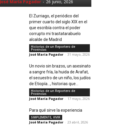
José María Pagador
-
26 junio, 2026
El Zurriago, el periódico del
primer cuarto del siglo XIX en el
que escribía contra el poder
corrupto mi trastatarabuelo
alcalde de Madrid
Historias de un Reportero de
Provincias
José María Pagador
-
31 mayo, 2026
Un novio sin brazos, un asesinato
a sangre fría, la huida de Arafat,
el secuestro de un niño, los judíos
de Etiopía…, historias que...
Historias de un Reportero de
Provincias
José María Pagador
-
17 mayo, 2026
Para qué sirve la experiencia
SIMPLEMENTE, VIVIR
José María Pagador
-
23 abril, 2026