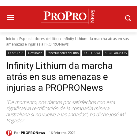
Inicio
Especuladores del litio
Infinity Lithium da marcha atrás en sus
amenazas e injurias a PROPRONews
Capítulo 7
Destacado
Especuladores del litio
EXCLUSIVA
STOP ABUSOS
Infinity Lithium da marcha
atrás en sus amenazas e
injurias a PROPRONews
“De momento, nos damos por satisfechos con esta
significativa rectificación de la compañía minera
australiana si no vuelve a las andadas”, ha dicho José Mª
Pagador
Por
PROPRONews
16 febrero, 2021