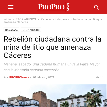
Inicio
STOP ABUSOS
Rebelión ciudadana contra la mina de litio que
amenaza Cáceres
Destacado
STOP ABUSOS
Rebelión ciudadana contra la
mina de litio que amenaza
Cáceres
Mañana, sábado, una cadena humana unirá la Plaza Mayor
con la Montaña sagrada cacereña
3733
Por
PROPRONews
-
26 febrero, 2021