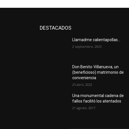
DESTACADOS
Llamadme calientapollas…
2 septiembre, 2023
Don Benito-Villanueva, un
(beneficioso) matrimonio de
conveniencia
25 abril, 2022
Una monumental cadena de
fallos facilitó los atentados
21 agosto, 2017