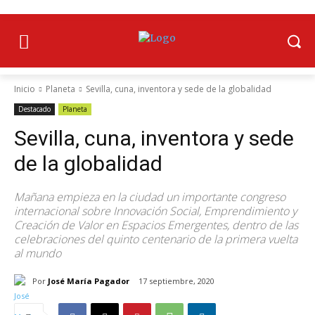
Inicio
Planeta
Sevilla, cuna, inventora y sede de la globalidad
Destacado
Planeta
Sevilla, cuna, inventora y sede
de la globalidad
Mañana empieza en la ciudad un importante congreso
internacional sobre Innovación Social, Emprendimiento y
Creación de Valor en Espacios Emergentes, dentro de las
celebraciones del quinto centenario de la primera vuelta
al mundo
Por
José María Pagador
17 septiembre, 2020