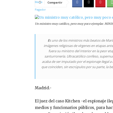
Compartir
Un ministro muy católico, pero muy poco ejemplar. MI
E
s uno de los ministros más beatos de Mari
imágenes religiosas de vírgenes en etapas anter
fuera su ministro del Interior en la peor et
santurronería. Ultracatólico confeso, supern
acaba de ser imputado por el espionaje ilegal a
que coinciden, sin escrúpulos por su parte, la b
Madrid.-
El juez del caso Kitchen -el espionaje il
medios y funcionarios públicos, para ha