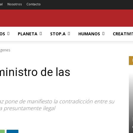
al
Nosotros
Contacto
OS
PLANETA
STOP.A
HUMANOS
CREATIVI
írgenes
ministro de las
z pone de manifiesto la contradicción entre su
a presuntamente ilegal