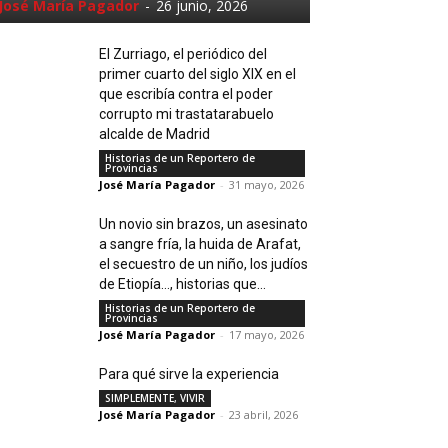
José María Pagador
-
26 junio, 2026
El Zurriago, el periódico del
primer cuarto del siglo XIX en el
que escribía contra el poder
corrupto mi trastatarabuelo
alcalde de Madrid
Historias de un Reportero de
Provincias
José María Pagador
-
31 mayo, 2026
Un novio sin brazos, un asesinato
a sangre fría, la huida de Arafat,
el secuestro de un niño, los judíos
de Etiopía…, historias que...
Historias de un Reportero de
Provincias
José María Pagador
-
17 mayo, 2026
Para qué sirve la experiencia
SIMPLEMENTE, VIVIR
José María Pagador
-
23 abril, 2026