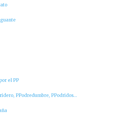
rato
enguante
por el PP
udridero, PPodredumbre, PPodridos…
paña