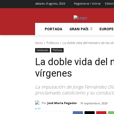
sábado, 8 agosto, 2026
Registrarse / Unirse
Editori
PORTADA
GRAN PAÍS
EUROPE
Inicio
Políticos
La doble vida del ministro de las v
Destacado
Políticos
La doble vida del 
vírgenes
La imputación de Jorge Fernández Día
proclamado catolicismo y su conduct
Por
José María Pagador
19 septiembre, 2020