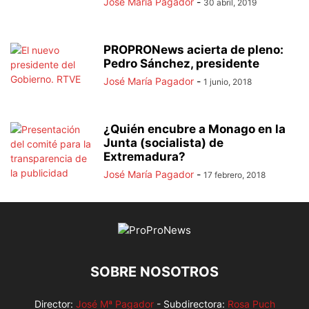
José María Pagador
-
30 abril, 2019
PROPRONews acierta de pleno:
Pedro Sánchez, presidente
José María Pagador
-
1 junio, 2018
¿Quién encubre a Monago en la
Junta (socialista) de
Extremadura?
José María Pagador
-
17 febrero, 2018
SOBRE NOSOTROS
Director:
José Mª Pagador
- Subdirectora:
Rosa Puch