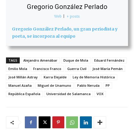
Gregorio González Perlado
Web
|
+ posts
Gregorio González Perlado, un gran periodista y
poeta, se incorpora al equipo
TAGS
Alejandro Amenábar
Duque de Mola
Eduard Fernández
Emilio Mola
Francisco Franco
Guerra Civil
José María Pemán
José Millán Astray
Karra Elejalde
Ley de Memoria Histórica
Manuel Azaña
Miguel de Unamuno
Pablo Neruda
PP
República Española
Universidad de Salamanca
VOX