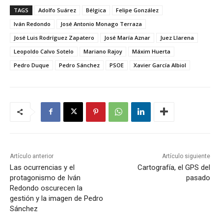
TAGS
Adolfo Suárez
Bélgica
Felipe González
Iván Redondo
José Antonio Monago Terraza
José Luis Rodríguez Zapatero
José María Aznar
Juez Llarena
Leopoldo Calvo Sotelo
Mariano Rajoy
Máxim Huerta
Pedro Duque
Pedro Sánchez
PSOE
Xavier García Albiol
Artículo anterior
Artículo siguiente
Las ocurrencias y el
Cartografía, el GPS del
protagonismo de Iván
pasado
Redondo oscurecen la
gestión y la imagen de Pedro
Sánchez