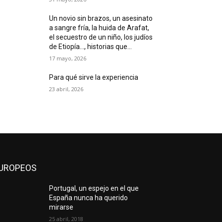
Un novio sin brazos, un asesinato
a sangre fría, la huida de Arafat,
el secuestro de un niño, los judíos
de Etiopía…, historias que...
17 mayo, 2026
Para qué sirve la experiencia
23 abril, 2026
UROPEOS
Portugal, un espejo en el que
España nunca ha querido
mirarse
25 abril, 2018