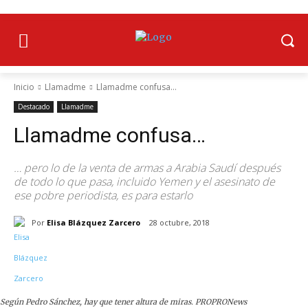
Inicio
Llamadme
Llamadme confusa…
Destacado
Llamadme
Llamadme confusa…
… pero lo de la venta de armas a Arabia Saudí después
de todo lo que pasa, incluido Yemen y el asesinato de
ese pobre periodista, es para estarlo
Por
Elisa Blázquez Zarcero
28 octubre, 2018
Según Pedro Sánchez, hay que tener altura de miras. PROPRONews