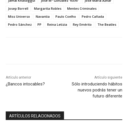
Jamal Khasoggui
José Mª González “Kichi”
José María Aznar
Josep Borrell
Margarita Robles
Mentes Criminales
Miss Universo
Navantia
Paulo Coelho
Pedro Cañada
Pedro Sánchez
PP
Reina Letizia
Rey Emérito
The Beatles
Artículo anterior
Artículo siguiente
¿Bancos intocables?
Sólo introduciendo hábitos
nuevos podrás tener un
futuro diferente
ARTÍCULOS RELACIONADOS