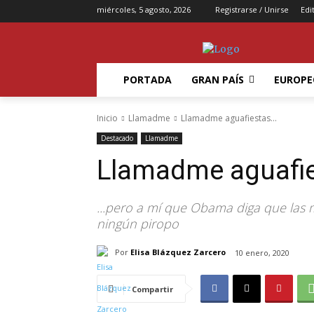
miércoles, 5 agosto, 2026
Registrarse / Unirse
Edi
PORTADA
GRAN PAÍS
EUROPE
Inicio
Llamadme
Llamadme aguafiestas...
Destacado
Llamadme
Llamadme aguafi
...pero a mí que Obama diga que las
ningún piropo
Por
Elisa Blázquez Zarcero
10 enero, 2020
Compartir