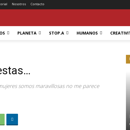
torial
Nosotros
Contacto
OS
PLANETA
STOP.A
HUMANOS
CREATIVI
estas…
 mujeres somos maravillosas no me parece