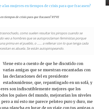
s en tiempos de crisis para que fracasen? RTVE
o trasnochado, como suelen resultar los piropos cuando se
ando veo a hombres que se autoproclaman feministas porque
o una prima en el pueblo, o …… a rellenar con lo que tenga cada
ecesitan es abuela. Se están autopiropeando.
Viene esto a cuento de que he discutido con
varias amigas que se muestran encantadas con
las declaraciones del ex presidente
estadounidense, que, repantingado en un sofá, y
jeres son indiscutiblemente mejores que los
odos los países del mundo, mejorarían los niveles
, pero a mí esto me parece peloteo puro y duro, me
n una plancha en lugar de un viaje con tus amigas o