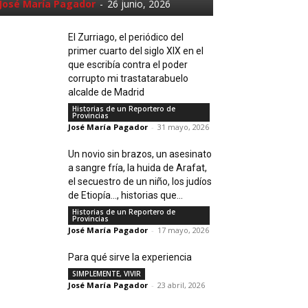
José María Pagador
-
26 junio, 2026
El Zurriago, el periódico del
primer cuarto del siglo XIX en el
que escribía contra el poder
corrupto mi trastatarabuelo
alcalde de Madrid
Historias de un Reportero de
Provincias
José María Pagador
-
31 mayo, 2026
Un novio sin brazos, un asesinato
a sangre fría, la huida de Arafat,
el secuestro de un niño, los judíos
de Etiopía…, historias que...
Historias de un Reportero de
Provincias
José María Pagador
-
17 mayo, 2026
Para qué sirve la experiencia
SIMPLEMENTE, VIVIR
José María Pagador
-
23 abril, 2026