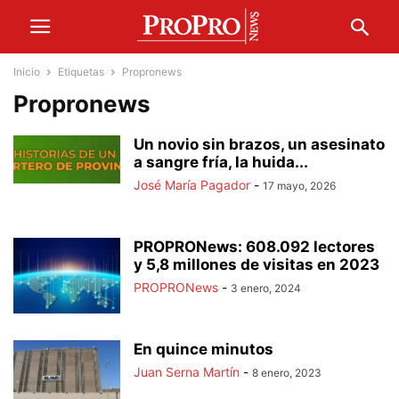
Inicio
Etiquetas
Propronews
Propronews
Un novio sin brazos, un asesinato
a sangre fría, la huida...
José María Pagador
-
17 mayo, 2026
PROPRONews: 608.092 lectores
y 5,8 millones de visitas en 2023
PROPRONews
-
3 enero, 2024
En quince minutos
Juan Serna Martín
-
8 enero, 2023