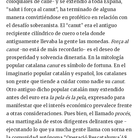
coloquiales de calle- y se extendió a toda España,
“salut i força al canut”, ha terminado de alguna
manera convirtiéndose en profético en relación con
el desafío soberanista. El “canut” era el antiguo
recipiente cilíndrico de cuero o tela donde
antiguamente llevaba la gente las monedas.
Força al
canut
-no está de más recordarlo- es el deseo de
prosperidad y solvencia dineraria. En la mitología
popular catalana
canut
es símbolo de fortuna. En el
imaginario popular catalán y español, los catalanes
son gente que tiende a cuidar como nadie su
canut
.
Otro antiguo dicho popular catalán muy extendido
antes del euro era
la pela és la pela
, expresado para
manifestar que el interés económico prevalece frente
a otras consideraciones. Pues bien, el llamado
procés
,
esa martingala de estos dirigentes delirantes que -
ejecutando lo que ya mucha gente llama con sorna en
la comunidad autónoma “Operació Rescatalunya´48