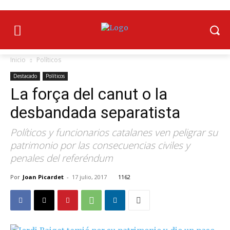
Inicio
Políticos
Destacado
Políticos
La força del canut o la
desbandada separatista
Políticos y funcionarios catalanes ven peligrar su
patrimonio por las consecuencias civiles y
penales del referéndum
Por
Joan Picardet
-
17 julio, 2017
1162