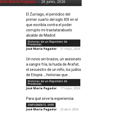
José María Pagador
-
26 junio, 2026
El Zurriago, el periódico del
primer cuarto del siglo XIX en el
que escribía contra el poder
corrupto mi trastatarabuelo
alcalde de Madrid
Historias de un Reportero de
Provincias
José María Pagador
-
31 mayo, 2026
Un novio sin brazos, un asesinato
a sangre fría, la huida de Arafat,
el secuestro de un niño, los judíos
de Etiopía…, historias que...
Historias de un Reportero de
Provincias
José María Pagador
-
17 mayo, 2026
Para qué sirve la experiencia
SIMPLEMENTE, VIVIR
José María Pagador
-
23 abril, 2026