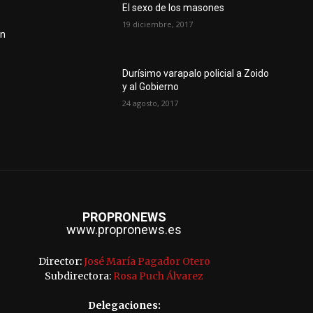
El sexo de los masones
o
19 diciembre, 2017
en
Durísimo varapalo policial a Zoido
y al Gobierno
24 agosto, 2017
PROPRONEWS
www.propronews.es
Director:
José María Pagador Otero
Subdirectora:
Rosa Puch Álvarez
Delegaciones: