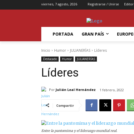
viernes, 7 agosto, 2026
Registrarse / Unirse
Editor
PORTADA
GRAN PAÍS
EUROPE
Inicio
Humor
JULIANERÍAS
Líderes
Destacado
Humor
JULIANERÍAS
Líderes
Por
Julián Leal Hernández
1 febrero, 2022
Compartir
Entre la pantomima y el liderazgo mundial real.