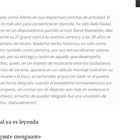
ado como líderes en sus respectivas canchas de actividad. El
n lo más alto para convertirse en leyenda, ha sido Rafa Nadal.
ncer en un disputadísimo partido al ruso Daniil Medvédev, diez
urne su 21
grand slam
a su exitosa carrera y a los 38 años se
úmero de títulos. Nadal ha hecho historia y no sólo como
ino también como persona, por sus extraordinarios valores
s, por su entrega y tesón en aquello que desempeña.
nchez, quien, en un intento de mostrarse ante los ciudadanos
sis de Ucrania, aparecía en un ridículo montaje teatral en su
eve a la risa y al cachondeo al que tan dado es el pueblo
ocas horas después, cuando el presidente norteamericano Joe
europeos, sin contar con él, dejando aún más en evidencia lo
portavoz, el hecho de quedar relegado fue una «cuestión de
to». ¡Naturalmente!