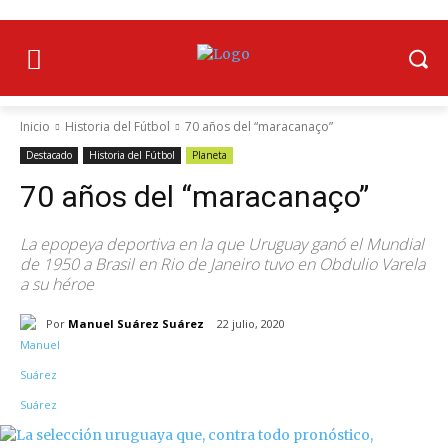
Inicio
Historia del Fútbol
70 años del “maracanaço”
Destacado
Historia del Fútbol
Planeta
70 años del “maracanaço”
La epopeya deportiva en la que Uruguay ganó el Mundial
de 1950 a Brasil en Rio de Janeiro tuvo en Obdulio Varela
a su héroe
Por
Manuel Suárez Suárez
22 julio, 2020