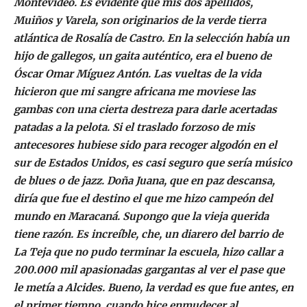
Montevideo. Es evidente que mis dos apellidos,
Muiños y Varela, son originarios de la verde tierra
atlántica de Rosalía de Castro. En la selección había un
hijo de gallegos, un gaita auténtico, era el bueno de
Óscar Omar Míguez Antón. Las vueltas de la vida
hicieron que mi sangre africana me moviese las
gambas con una cierta destreza para darle acertadas
patadas a la pelota. Si el traslado forzoso de mis
antecesores hubiese sido para recoger algodón en el
sur de Estados Unidos, es casi seguro que sería músico
de blues o de jazz. Doña Juana, que en paz descansa,
diría que fue el destino el que me hizo campeón del
mundo en Maracaná. Supongo que la vieja querida
tiene razón. Es increíble, che, un diarero del barrio de
La Teja que no pudo terminar la escuela, hizo callar a
200.000 mil apasionadas gargantas al ver el pase que
le metía a Alcides. Bueno, la verdad es que fue antes, en
el primer tiempo, cuando hice enmudecer al