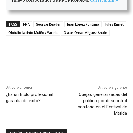
nuevo colaborador de PROPRONews.
Currículum »
TAGS
FIFA
George Reader
Juan López Fontana
Jules Rimet
Obdulio Jacinto Muiños Varela
Óscar Omar Míguez Antón
Artículo anterior
Artículo siguiente
¿Es un título profesional
Quejas generalizadas del
garantía de éxito?
público por descontrol
sanitario en el Festival de
Mérida