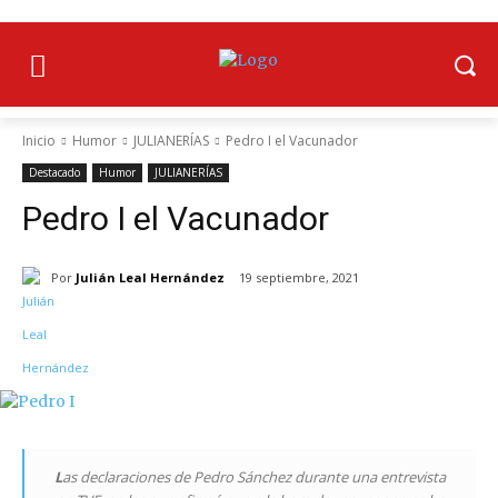
Inicio
Humor
JULIANERÍAS
Pedro I el Vacunador
Destacado
Humor
JULIANERÍAS
Pedro I el Vacunador
Por
Julián Leal Hernández
19 septiembre, 2021
L
as declaraciones de Pedro Sánchez durante una entrevista