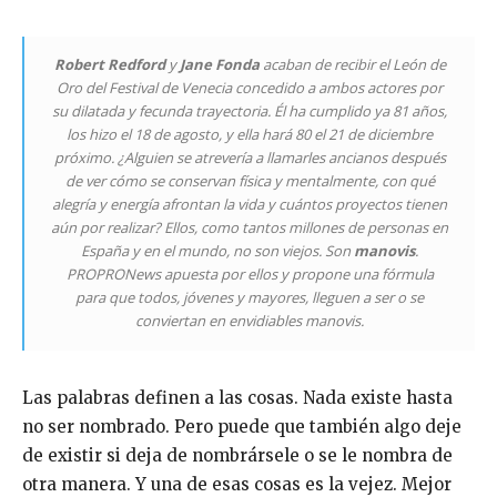
R
obert Redford
y
Jane Fonda
acaban de recibir el León de
Oro del Festival de Venecia concedido a ambos actores por
su dilatada y fecunda trayectoria. Él ha cumplido ya 81 años,
los hizo el 18 de agosto, y ella hará 80 el 21 de diciembre
próximo. ¿Alguien se atrevería a llamarles ancianos después
de ver cómo se conservan física y mentalmente, con qué
alegría y energía afrontan la vida y cuántos proyectos tienen
aún por realizar? Ellos, como tantos millones de personas en
España y en el mundo, no son viejos. Son
manovis
.
PROPRONews apuesta por ellos y propone una fórmula
para que todos, jóvenes y mayores, lleguen a ser o se
conviertan en envidiables manovis.
Las palabras definen a las cosas. Nada existe hasta
no ser nombrado. Pero puede que también algo deje
de existir si deja de nombrársele o se le nombra de
otra manera. Y una de esas cosas es la vejez. Mejor