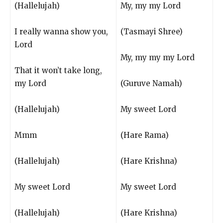
(Hallelujah)
My, my my Lord
I really wanna show you,
(Tasmayi Shree)
Lord
My, my my my Lord
That it won’t take long,
my Lord
(Guruve Namah)
(Hallelujah)
My sweet Lord
Mmm
(Hare Rama)
(Hallelujah)
(Hare Krishna)
My sweet Lord
My sweet Lord
(Hallelujah)
(Hare Krishna)