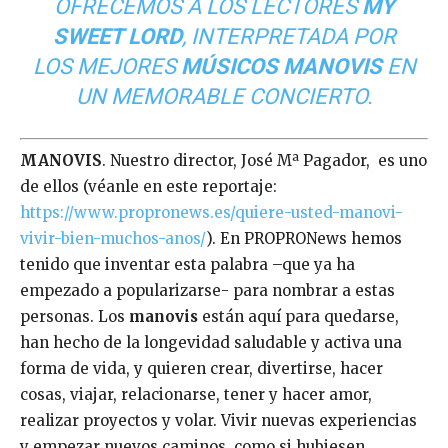
OFRECEMOS A LOS LECTORES
MY
SWEET LORD
, INTERPRETADA POR
LOS MEJORES
MÚSICOS MANOVIS
EN
UN MEMORABLE CONCIERTO.
MANOVIS
. Nuestro director, José Mª Pagador, es uno
de ellos (véanle en este reportaje:
https://www.propronews.es/quiere-usted-manovi-
vivir-bien-muchos-anos/
). En PROPRONews hemos
tenido que inventar esta palabra –que ya ha
empezado a popularizarse- para nombrar a estas
personas. Los
manovis
están aquí para quedarse,
han hecho de la longevidad saludable y activa una
forma de vida, y quieren crear, divertirse, hacer
cosas, viajar, relacionarse, tener y hacer amor,
realizar proyectos y volar. Vivir nuevas experiencias
y empezar nuevos caminos, como si hubiesen