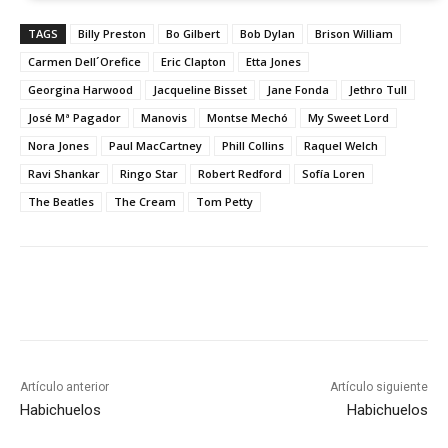
TAGS
Billy Preston
Bo Gilbert
Bob Dylan
Brison William
Carmen Dell´Orefice
Eric Clapton
Etta Jones
Georgina Harwood
Jacqueline Bisset
Jane Fonda
Jethro Tull
José Mª Pagador
Manovis
Montse Mechó
My Sweet Lord
Nora Jones
Paul MacCartney
Phill Collins
Raquel Welch
Ravi Shankar
Ringo Star
Robert Redford
Sofía Loren
The Beatles
The Cream
Tom Petty
Artículo anterior
Artículo siguiente
Habichuelos
Habichuelos