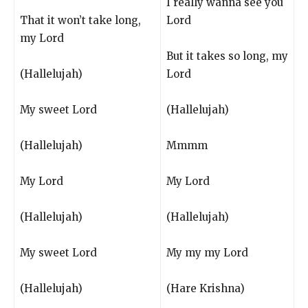
I really wanna see you
That it won’t take long,
Lord
my Lord
But it takes so long, my
(Hallelujah)
Lord
My sweet Lord
(Hallelujah)
(Hallelujah)
Mmmm
My Lord
My Lord
(Hallelujah)
(Hallelujah)
My sweet Lord
My my my Lord
(Hallelujah)
(Hare Krishna)