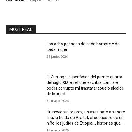
Elia De Ros
-
5 septiembre, 2017
MOST READ
Los ocho pasados de cada hombre y de
cada mujer
26 junio, 2026
El Zurriago, el periódico del primer cuarto
del siglo XIX en el que escribía contra el
poder corrupto mi trastatarabuelo alcalde
de Madrid
31 mayo, 2026
Un novio sin brazos, un asesinato a sangre
fría, la huida de Arafat, el secuestro de un
niño, los judíos de Etiopía…, historias que...
17 mayo, 2026