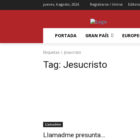
jueves, 6 agosto, 2026
Registrarse / Unirse
Editori
PORTADA
GRAN PAÍS
EUROPE
Etiquetas
Jesucristo
Tag:
Jesucristo
Llamadme
Llamadme presunta…