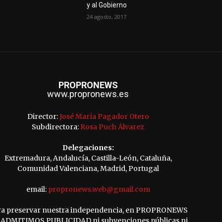
y al Gobierno
24 agosto, 2017
PROPRONEWS
www.propronews.es
Director:
José María Pagador Otero
Subdirectora:
Rosa Puch Álvarez
Delegaciones:
Extremadura, Andalucía, Castilla-León, Cataluña,
Comunidad Valenciana, Madrid, Portugal
email:
propronews.web@gmail.com
ra preservar nuestra independencia, en PROPRONEWS
ADMITIMOS PUBLICIDAD ni subvenciones públicas ni