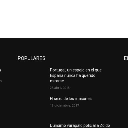
POPULARES
E
n
Portugal, un espejo en el que
a
España nunca ha querido
o
mirarse
25 abril, 2018
El sexo de los masones
19 diciembre, 2017
Durísimo varapalo policial a Zoido