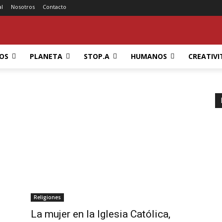
al
Nosotros
Contacto
OS
PLANETA
STOP.A
HUMANOS
CREATIVI
Religiones
La mujer en la Iglesia Católica,