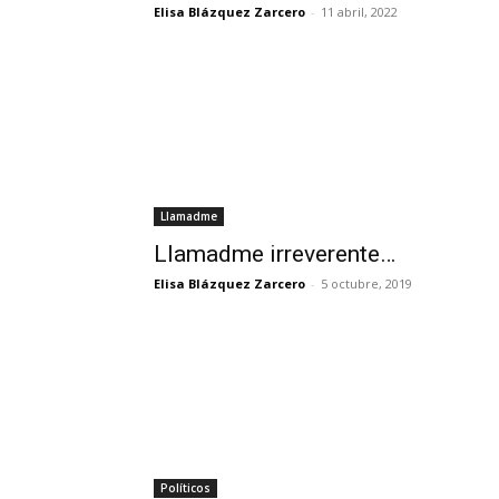
Elisa Blázquez Zarcero
-
11 abril, 2022
Llamadme
Llamadme irreverente…
Elisa Blázquez Zarcero
-
5 octubre, 2019
Políticos