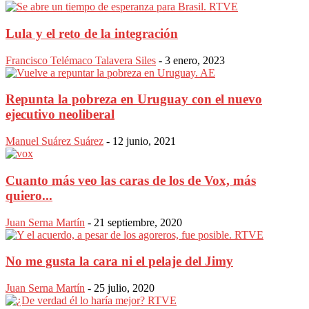
Lula y el reto de la integración
Francisco Telémaco Talavera Siles
-
3 enero, 2023
Repunta la pobreza en Uruguay con el nuevo
ejecutivo neoliberal
Manuel Suárez Suárez
-
12 junio, 2021
Cuanto más veo las caras de los de Vox, más
quiero...
Juan Serna Martín
-
21 septiembre, 2020
No me gusta la cara ni el pelaje del Jimy
Juan Serna Martín
-
25 julio, 2020