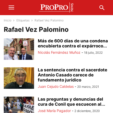
Inicio
Etiquetas
Rafael Vez Palomino
Rafael Vez Palomino
Más de 600 días de una condena
encubierta contra el expárroco...
Nicolás Fernández Muñoz
-
18 julio, 2022
La sentencia contra el sacerdote
Antonio Casado carece de
fundamento jurídico
Juan Cejudo Caldelas
-
20 marzo, 2021
Las preguntas y denuncias del
cura de Conil que escuecen al...
José María Pagador
-
2 diciembre, 2020