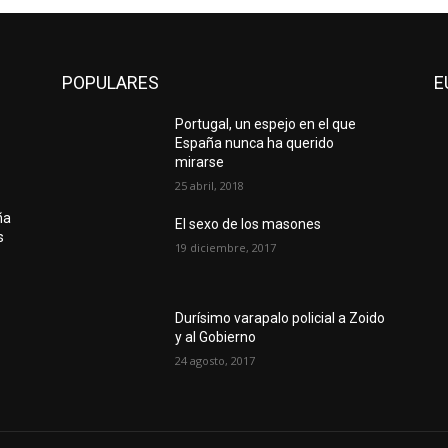
POPULARES
E
Portugal, un espejo en el que
España nunca ha querido
mirarse
25 abril, 2018
ña
El sexo de los masones
s
19 diciembre, 2017
Durísimo varapalo policial a Zoido
y al Gobierno
24 agosto, 2017