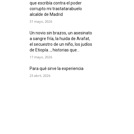
que escribía contra el poder
corrupto mi trastatarabuelo
alcalde de Madrid
31 mayo, 2026
Un novio sin brazos, un asesinato
a sangre fría, la huida de Arafat,
el secuestro de un niño, los judíos
de Etiopía…, historias que...
17 mayo, 2026
Para qué sirve la experiencia
23 abril, 2026