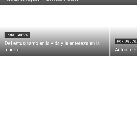
PORTUGUESES
PORTUGUESE
Del entusiasmo en la vida y la entereza en la
muerte
António Gu