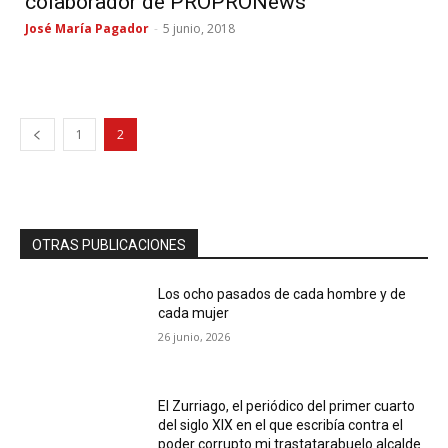
colaborador de PROPRONews
José María Pagador
-
5 junio, 2018
1
2
OTRAS PUBLICACIONES
Los ocho pasados de cada hombre y de
cada mujer
26 junio, 2026
El Zurriago, el periódico del primer cuarto
del siglo XIX en el que escribía contra el
poder corrupto mi trastatarabuelo alcalde