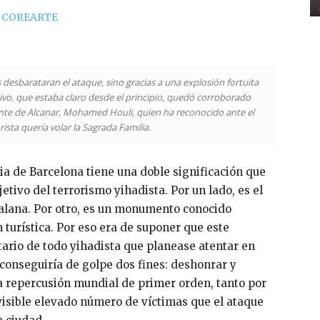
 desbarataran el ataque, sino gracias a una explosión fortuita
jetivo, que estaba claro desde el principio, quedó corroborado
iente de Alcanar, Mohamed Houli, quien ha reconocido ante el
orista quería volar la Sagrada Familia.
a de Barcelona tiene una doble significación que
tivo del terrorismo yihadista. Por un lado, es el
atalana. Por otro, es un monumento conocido
turística. Por eso era de suponer que este
tario de todo yihadista que planease atentar en
conseguiría de golpe dos fines: deshonrar y
una repercusión mundial de primer orden, tanto por
isible elevado número de víctimas que el ataque