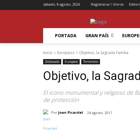
sábado, 8 agosto, 2026
Registrarse / Unirse
Editori
PORTADA
GRAN PAÍS
EUROPE
Inicio
Europeos
Objetivo, la Sagrada Familia
Destacado
Europeos
Terrorismo
Objetivo, la Sagra
El icono monumental y religioso de B
de protección
Por
Joan Picardet
24 agosto, 2017
Compartir