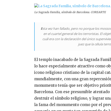
La Sagrada Familia, símbolo de Barcelona. COREARTE
E
sta vez han fallado, pero no porque los mossos
en el cuartel general de los terroristas. El ob
cuál era con la declaración del único superviv
juez que la célula terr
El templo inacabado de la Sagrada Famili
lo hace especialmente atractivo como obje
icono religioso cristiano de la capital c
mundialmente, con una gran repercusión 
monumento tenía que ser objetivo priori
Barcelona. Con ese presumible atentado 
destruir el símbolo religioso, y lograr 
la fama del monumento como por el prev