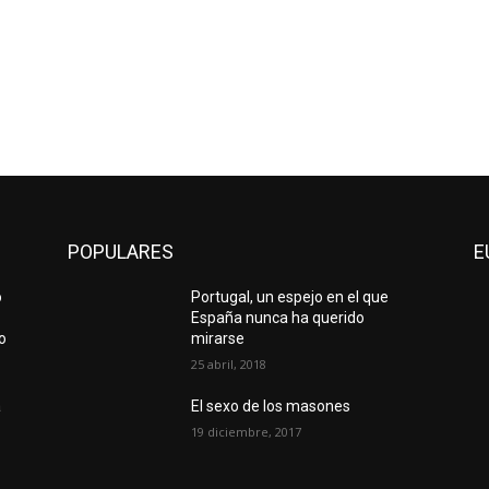
POPULARES
E
o
Portugal, un espejo en el que
España nunca ha querido
o
mirarse
25 abril, 2018
a
El sexo de los masones
19 diciembre, 2017