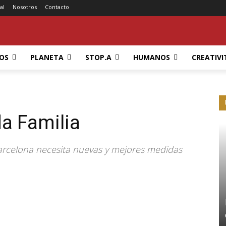
al
Nosotros
Contacto
OS
PLANETA
STOP.A
HUMANOS
CREATIVI
da Familia
arcelona necesita nuevas y mejores medidas