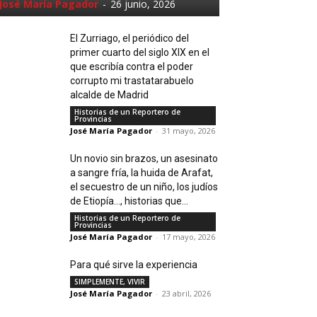
José María Pagador
-
26 junio, 2026
El Zurriago, el periódico del
primer cuarto del siglo XIX en el
que escribía contra el poder
corrupto mi trastatarabuelo
alcalde de Madrid
Historias de un Reportero de
Provincias
José María Pagador
-
31 mayo, 2026
Un novio sin brazos, un asesinato
a sangre fría, la huida de Arafat,
el secuestro de un niño, los judíos
de Etiopía…, historias que...
Historias de un Reportero de
Provincias
José María Pagador
-
17 mayo, 2026
Para qué sirve la experiencia
SIMPLEMENTE, VIVIR
José María Pagador
-
23 abril, 2026