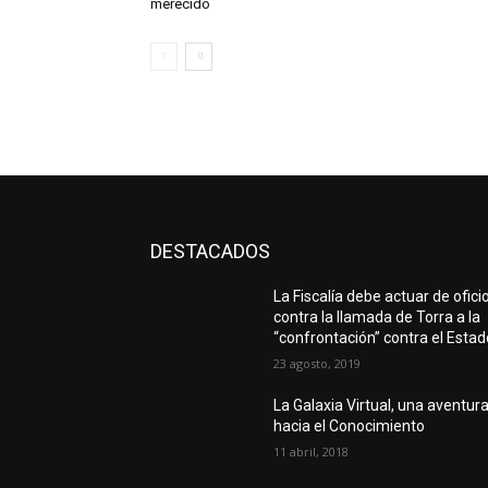
merecido
DESTACADOS
La Fiscalía debe actuar de ofici
contra la llamada de Torra a la
“confrontación” contra el Estad
23 agosto, 2019
La Galaxia Virtual, una aventur
hacia el Conocimiento
11 abril, 2018