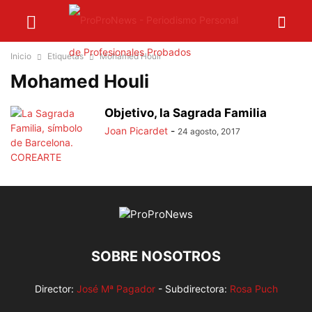
Inicio
Etiquetas
Mohamed Houli
Mohamed Houli
Objetivo, la Sagrada Familia
Joan Picardet
-
24 agosto, 2017
SOBRE NOSOTROS
Director:
José Mª Pagador
- Subdirectora:
Rosa Puch