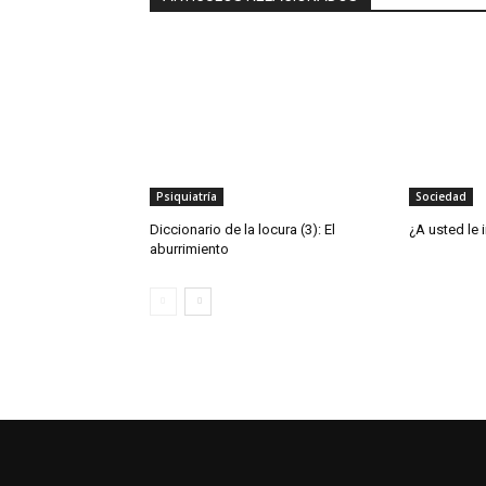
Psiquiatría
Sociedad
Diccionario de la locura (3): El
¿A usted le 
aburrimiento