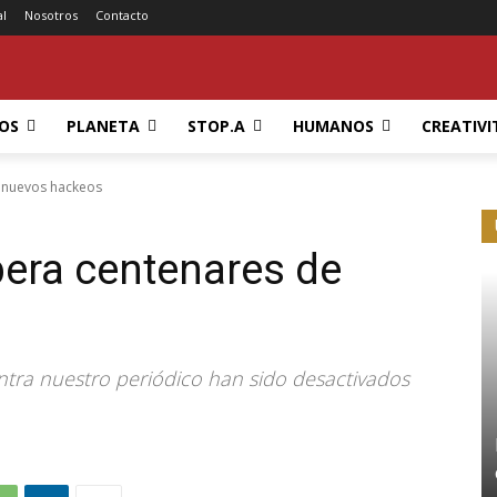
al
Nosotros
Contacto
OS
PLANETA
STOP.A
HUMANOS
CREATIVI
 nuevos hackeos
ra centenares de
tra nuestro periódico han sido desactivados