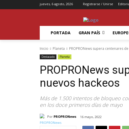
jueves, 6 agosto, 2026
Registrarse / Unirse
Editori
PORTADA
GRAN PAÍS
EUROPE
Inicio
Planeta
PROPRONews supera centenares de
Destacado
Planeta
PROPRONews supe
nuevos hackeos
Más de 1.500 intentos de bloqueo con
en los doce primeros días de mayo
Por
PROPRONews
16 mayo, 2022