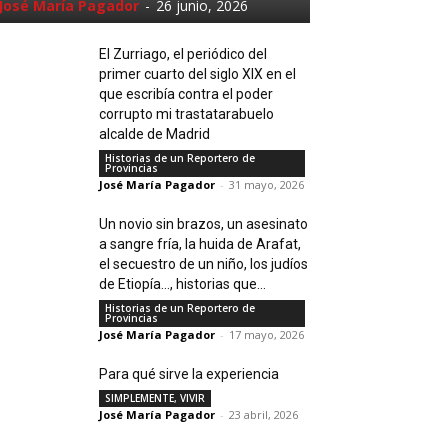
José María Pagador
-
26 junio, 2026
El Zurriago, el periódico del
primer cuarto del siglo XIX en el
que escribía contra el poder
corrupto mi trastatarabuelo
alcalde de Madrid
Historias de un Reportero de
Provincias
José María Pagador
-
31 mayo, 2026
Un novio sin brazos, un asesinato
a sangre fría, la huida de Arafat,
el secuestro de un niño, los judíos
de Etiopía…, historias que...
Historias de un Reportero de
Provincias
José María Pagador
-
17 mayo, 2026
Para qué sirve la experiencia
SIMPLEMENTE, VIVIR
José María Pagador
-
23 abril, 2026