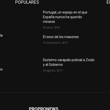
POPULARES
E
Portugal, un espejo en el que
España nunca ha querido
mirarse
25 abril, 2018
la
El sexo de los masones
19 diciembre, 2017
Durísimo varapalo policial a Zoido
y al Gobierno
no
24 agosto, 2017
PROPRONEWS