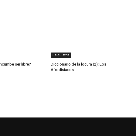
Psiquiatría
incumbe ser libre?
Diccionario de la locura (2): Los
Afrodisíacos