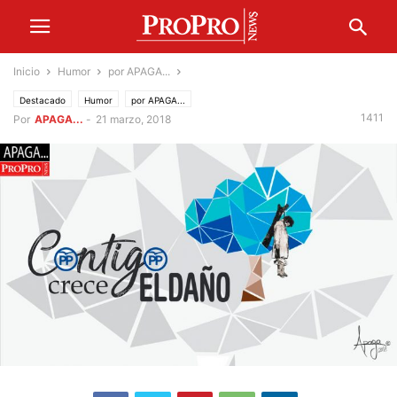
Inicio
Humor
por APAGA...
Destacado
Humor
por APAGA...
1411
Por
APAGA...
-
21 marzo, 2018