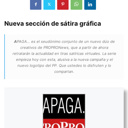
Nueva sección de sátira gráfica
A
PAGA… es el seudónimo conjunto de un nuevo dúo de
creativos de PROPRONews, que a partir de ahora
retratarán la actualidad en tiras satíricas virtuales. La serie
empieza hoy con esta, alusiva a la nueva campaña y el
nuevo logotipo del PP. Que ustedes lo disfruten y lo
compartan.