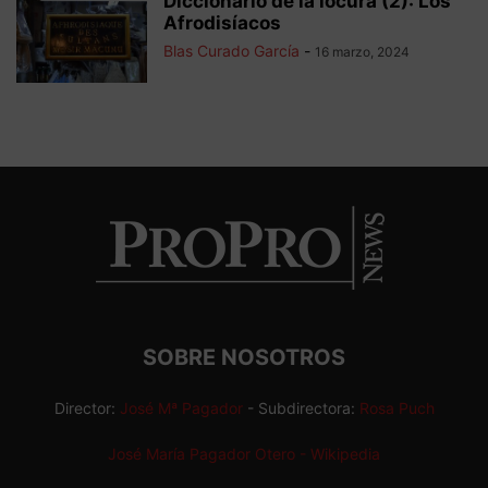
Diccionario de la locura (2): Los
Afrodisíacos
Blas Curado García
-
16 marzo, 2024
SOBRE NOSOTROS
Director:
José Mª Pagador
- Subdirectora:
Rosa Puch
José María Pagador Otero - Wikipedia