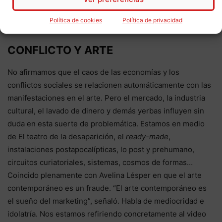
del artista debe ser conservar intacta la integridad de su
Política de cookies
Política de privacidad
pensamiento”.
CONFLICTO Y ARTE
No afirmamos que el caos de las economías y los
conflictos sociales se relacionen automáticamente con las
manifestaciones en el arte. Pero el mercado, la industria
cultural, el lavado de dinero y demás yerbas influyen sin
duda en esta suerte de problemática. Estamos en medio
de El teatro de la desaparición, el
ready-made
,
instalaciones postapocalípticas, lo post y prehumano,
circuitos curiatoriales, sistemas, cosmos de formas…
Coincido plenamente con Avelina Lésper en que el arte
contemporáneo es un fraude. “El arte contemporáneo es
el sueño del marketing”, señaló. Habla de mediocridad e
idolatría. Nos estamos refiriendo concretamente al video