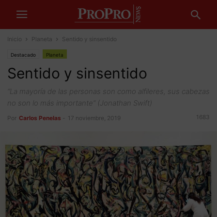
Inicio
Planeta
Sentido y sinsentido
Destacado
Planeta
Sentido y sinsentido
“La mayoría de las personas son como alfileres, sus cabezas
no son lo más importante” (Jonathan Swift)
1683
Por
Carlos Penelas
-
17 noviembre, 2019