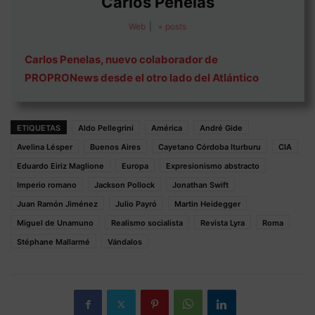
Carlos Penelas
Web
|
+ posts
Carlos Penelas, nuevo colaborador de
PROPRONews desde el otro lado del Atlántico
ETIQUETAS
Aldo Pellegrini
América
André Gide
Avelina Lésper
Buenos Aires
Cayetano Córdoba Iturburu
CIA
Eduardo Eiriz Maglione
Europa
Expresionismo abstracto
Imperio romano
Jackson Pollock
Jonathan Swift
Juan Ramón Jiménez
Julio Payró
Martin Heidegger
Miguel de Unamuno
Realismo socialista
Revista Lyra
Roma
Stéphane Mallarmé
Vándalos